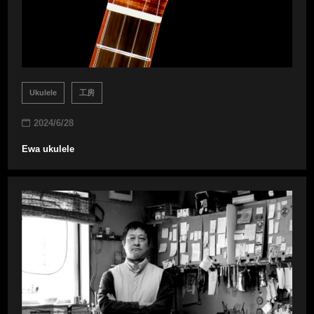
Ukulele
工房
2024/6/28
Ewa ukulele