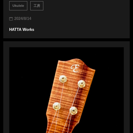
Ukulele
工房
2024/8/14
HATTA Works