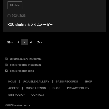
Ukulele
2024/3/26
KOU ukulele カスタムオーダー
投
1
2
3
前へ
次へ
稿
の
ペ
ー
ジ
送
り
Ukulelegallery Instagram
basis records Instagram
basis records Blog
HOME
UKULELE GALLERY
BASIS RECORDS
SHOP
ACCESS
MUSIC LESSON
BLOG
PRIVACY POLICY
SITE POLICY
CONTACT
©2023 basisrecords