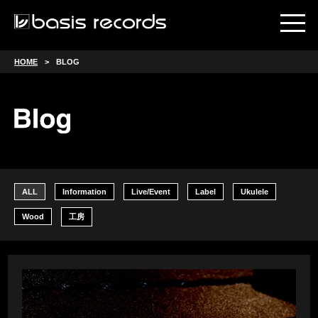
HOME
BLOG
ALL
Information
Live/Event
Label
Ukulele
Wood
工房