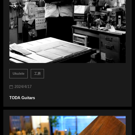
Ukulele
工房
2024/4/17
TODA Guitars